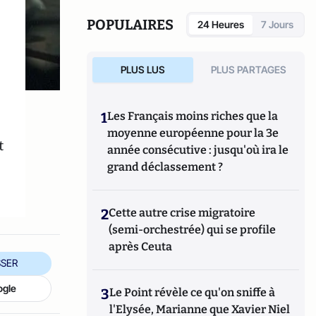
religieuses.
POPULAIRES
24 Heures
7 Jours
PLUS LUS
PLUS PARTAGES
1
Les Français moins riches que la
moyenne européenne pour la 3e
t
année consécutive : jusqu'où ira le
grand déclassement ?
2
Cette autre crise migratoire
(semi-orchestrée) qui se profile
après Ceuta
SER
ogle
3
Le Point révèle ce qu'on sniffe à
l'Elysée, Marianne que Xavier Niel