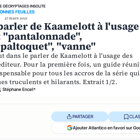
E
›
DÉCRYPTAGES
›
INSOLITE
ONNES FEUILLES
27 mars 2021
parler de Kaamelott à l'usage
: "pantalonnade",
"paltoquet", "vanne"
t dans le parler de Kaamelott à l'usage des
éditeur. Pour la première fois, un guide réuni
spensable pour tous les accros de la série qui
s truculents et hilarants. Extrait 1/2.
Stéphane Encel
PARTAGER
CLAS
Ajouter Atlantico en favori sur Go