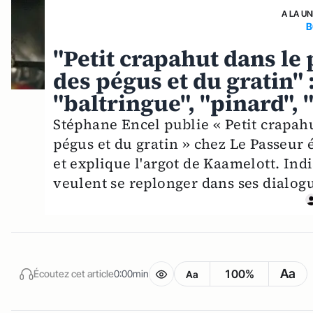
A LA UN
B
"Petit crapahut dans le 
des pégus et du gratin" 
"baltringue", "pinard", 
Stéphane Encel publie « Petit crapahu
pégus et du gratin » chez Le Passeur 
et explique l'argot de Kaamelott. Indi
veulent se replonger dans ses dialogue
Aa
100%
Écoutez cet article
0:00min
Aa