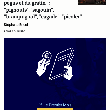
pégus et du gratin" :
"pignoufs", “sagouin",
"branquignol", "cagade", "picoler"
Stéphane Encel
1 min de lecture
1€ Le Premier Mois