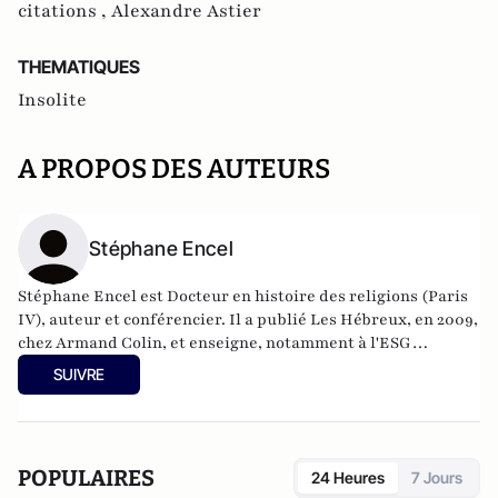
citations ,
Alexandre Astier
THEMATIQUES
Insolite
A PROPOS DES AUTEURS
Stéphane Encel
Stéphane Encel est Docteur en histoire des religions (Paris
IV), auteur et conférencier. Il a publié Les Hébreux, en 2009,
chez Armand Colin, et enseigne, notamment à l'ESG
Management School, la culture générale ainsi que les inter-
SUIVRE
culturalités religieuses.
POPULAIRES
24 Heures
7 Jours