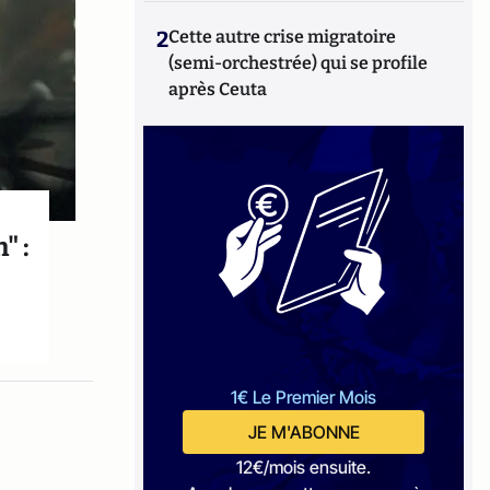
2
Cette autre crise migratoire
(semi-orchestrée) qui se profile
après Ceuta
" :
1€ Le Premier Mois
JE M'ABONNE
12€/mois ensuite.