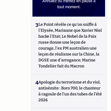
Annulez ou mettez en pause à
tout moment.
3
Le Point révèle ce qu'on sniffe à
l'Elysée, Marianne que Xavier Niel
hacke l'Etat; Le Nobel de la Paix
russe donne une leçon de
courage, l'ex PM australien une
leçon de réalisme sur la Chine, la
DGSE une d'arrogance; Marine
Tondelier fait du Macron
4
Apologie du terrorisme et du viol,
antisémite : Boro 700, le chanteur
à cagoule de l’un des tubes de l’été
2026