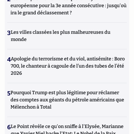
européenne pour la 3e année consécutive : jusqu'où
ira le grand déclassement ?
3
Les villes classées les plus malheureuses du
monde
4
Apologie du terrorisme et du viol, antisémite : Boro
700, le chanteur à cagoule de l’un des tubes de l’été
2026
5
Pourquoi Trump est plus légitime pour réclamer
des comptes aux géants du pétrole américains que
Mélenchon à Total
6
Le Point révèle ce qu'on sniffe à l'Elysée, Marianne
que Xavier Niel hacke l'Etat; Le Nobel de la Paix