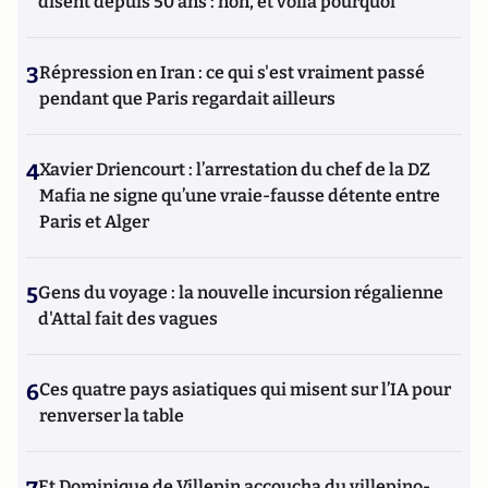
disent depuis 50 ans : non, et voilà pourquoi
3
Répression en Iran : ce qui s'est vraiment passé
pendant que Paris regardait ailleurs
4
Xavier Driencourt : l’arrestation du chef de la DZ
Mafia ne signe qu’une vraie-fausse détente entre
Paris et Alger
5
Gens du voyage : la nouvelle incursion régalienne
d'Attal fait des vagues
6
Ces quatre pays asiatiques qui misent sur l’IA pour
renverser la table
Et Dominique de Villepin accoucha du villepino-