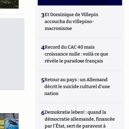
3
Et Dominique de Villepin
accoucha du villepino-
macronisme
4
Record du CAC 40 mais
croissance nulle : voilà ce que
révèle le paradoxe français
5
Retour au pays : un Allemand
décrit le suicide culturel d’une
nation
6
Demokratie leben! : quand la
démocratie allemande, financée
par l'État, sert de paravent à