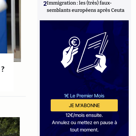
2
Immigration : les (très) faux-
semblants européens après Ceuta
 ?
1€ Le Premier Mois
JE M'ABONNE
12€/mois ensuite.
Annulez ou mettez en pause à
tout moment.