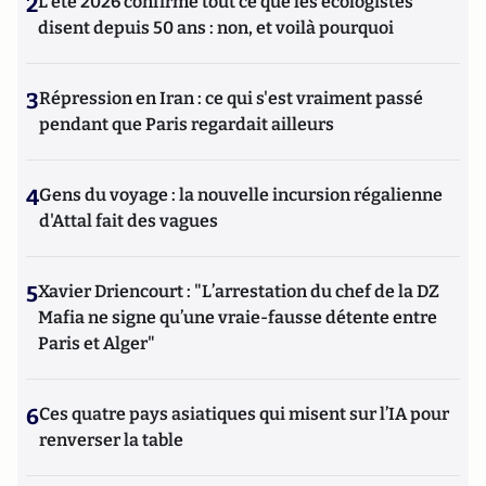
2
L’été 2026 confirme tout ce que les écologistes
disent depuis 50 ans : non, et voilà pourquoi
3
Répression en Iran : ce qui s'est vraiment passé
pendant que Paris regardait ailleurs
4
Gens du voyage : la nouvelle incursion régalienne
d'Attal fait des vagues
5
Xavier Driencourt : "L’arrestation du chef de la DZ
Mafia ne signe qu’une vraie-fausse détente entre
Paris et Alger"
6
Ces quatre pays asiatiques qui misent sur l’IA pour
renverser la table