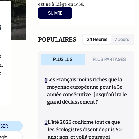
est né à Liège en 1968.
SUIVRE
s
POPULAIRES
24 Heures
7 Jours
e
PLUS LUS
PLUS PARTAGES
in
x
1
Les Français moins riches que la
moyenne européenne pour la 3e
année consécutive : jusqu'où ira le
grand déclassement ?
2
L’été 2026 confirme tout ce que
SER
les écologistes disent depuis 50
ans : non, et voilà pourquoi
ogle