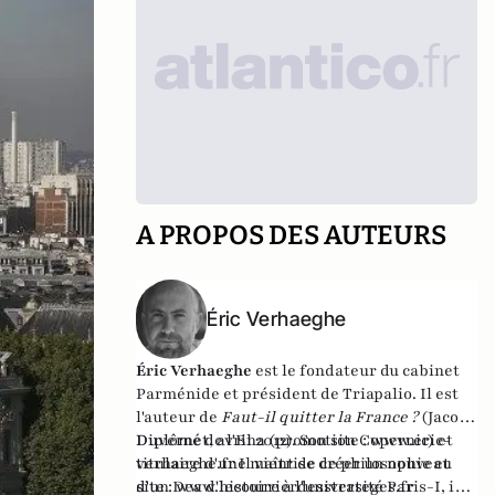
A PROPOS DES AUTEURS
Éric Verhaeghe
Éric Verhaeghe
est le fondateur du
cabinet
Parménide
et président de
Triapalio
. Il est
l'auteur de
Faut-il quitter la France ?
(Jacob-
Duvernet, avril 2012). Son site :
Diplômé de l'Ena (promotion Copernic) et
www.eric-
verhaeghe.fr
titulaire d'une maîtrise de philosophie et
Il vient de créer un nouveau
site :
d'un Dea d'histoire à l'université Paris-I, il
www.lecourrierdesstrateges.fr