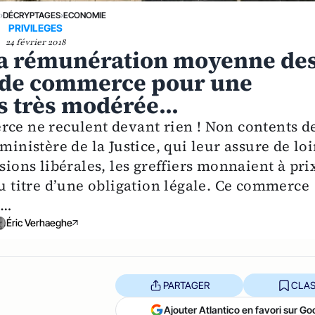
E
›
DÉCRYPTAGES
›
ECONOMIE
PRIVILEGES
24 février 2018
 la rémunération moyenne de
x de commerce pour une
ès très modérée...
rce ne reculent devant rien ! Non contents d
ministère de la Justice, qui leur assure de lo
sions libérales, les greffiers monnaient à pri
au titre d’une obligation légale. Ce commerce
e…
Éric Verhaeghe
PARTAGER
CLAS
Ajouter Atlantico en favori sur Go