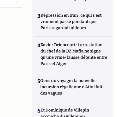
3
Répression en Iran : ce qui s'est
vraiment passé pendant que
Paris regardait ailleurs
4
Xavier Driencourt : l’arrestation
du chef de la DZ Mafia ne signe
qu’une vraie-fausse détente entre
Paris et Alger
5
Gens du voyage : la nouvelle
incursion régalienne d'Attal fait
des vagues
6
Et Dominique de Villepin
accoucha du villepino-