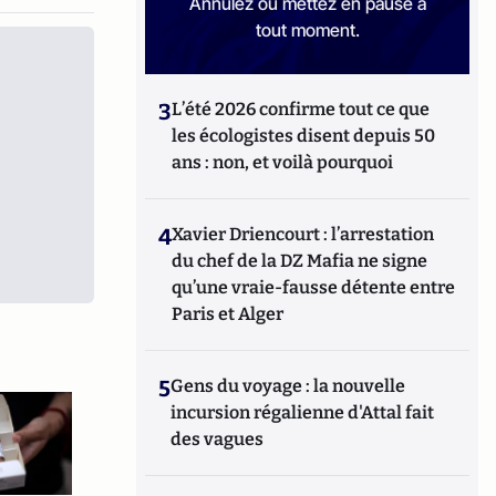
Annulez ou mettez en pause à
tout moment.
3
L’été 2026 confirme tout ce que
les écologistes disent depuis 50
ans : non, et voilà pourquoi
4
Xavier Driencourt : l’arrestation
du chef de la DZ Mafia ne signe
qu’une vraie-fausse détente entre
Paris et Alger
5
Gens du voyage : la nouvelle
incursion régalienne d'Attal fait
des vagues