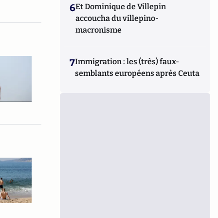
6
Et Dominique de Villepin
accoucha du villepino-
macronisme
7
Immigration : les (très) faux-
semblants européens après Ceuta