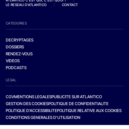
ATLANTICO C'EST QUI, C'EST QUOI ?
/
LE RESEAU D'ATLANTICO
/
CONTACT
CATEGORIES
DECRYPTAGES
DOSSIERS
RENDEZ-VOUS
VIDEOS
PODCASTS
LEGAL
CGV
MENTIONS LEGALES
PUBLICITE SUR ATLANTICO
GESTION DES COOKIES
POLITIQUE DE CONFIDENTIALITE
POLITIQUE D’ACCESSIBILITE
POLITIQUE RELATIVE AUX COOKIES
CONDITIONS GENERALES D’UTILISATION