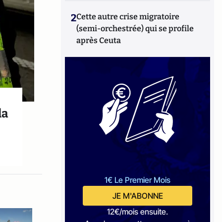
2
Cette autre crise migratoire
(semi-orchestrée) qui se profile
après Ceuta
la
1€ Le Premier Mois
JE M'ABONNE
12€/mois ensuite.