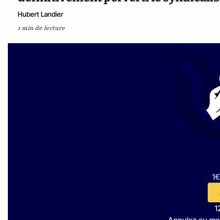
Hubert Landier
1 min de lecture
1€
1