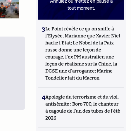
Annulez ou mettez en pause à
tout moment.
3
Le Point révèle ce qu'on sniffe à
l'Elysée, Marianne que Xavier Niel
hacke l'Etat; Le Nobel de la Paix
russe donne une leçon de
courage, l'ex PM australien une
leçon de réalisme sur la Chine, la
DGSE une d'arrogance; Marine
Tondelier fait du Macron
4
Apologie du terrorisme et du viol,
antisémite : Boro 700, le chanteur
à cagoule de l’un des tubes de l’été
2026