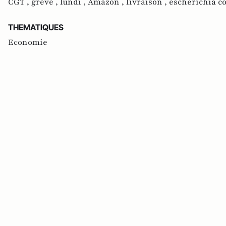
CGT ,
grève ,
lundi ,
Amazon ,
livraison ,
escherichia co
THEMATIQUES
Economie