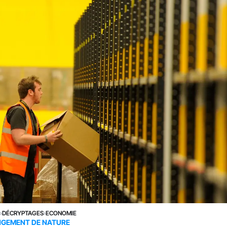
E
›
DÉCRYPTAGES
›
ECONOMIE
GEMENT DE NATURE