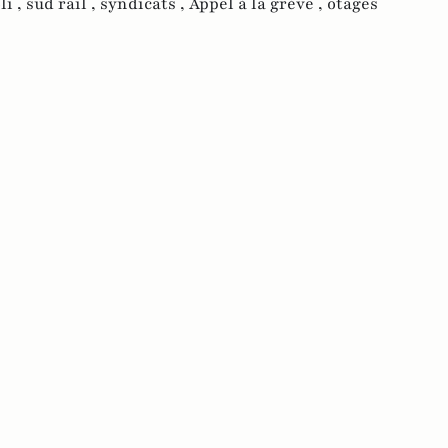
li ,
sud rail ,
syndicats ,
Appel à la grève ,
otages