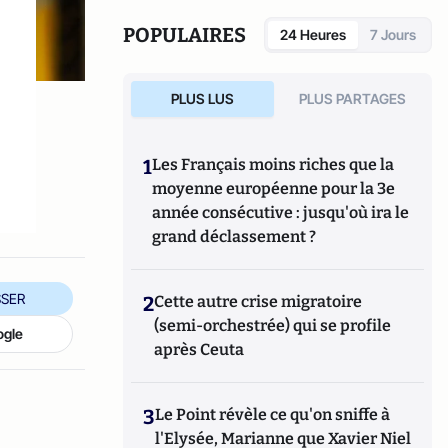
POPULAIRES
24 Heures
7 Jours
PLUS LUS
PLUS PARTAGES
1
Les Français moins riches que la
moyenne européenne pour la 3e
année consécutive : jusqu'où ira le
grand déclassement ?
SER
2
Cette autre crise migratoire
(semi-orchestrée) qui se profile
ogle
après Ceuta
3
Le Point révèle ce qu'on sniffe à
l'Elysée, Marianne que Xavier Niel