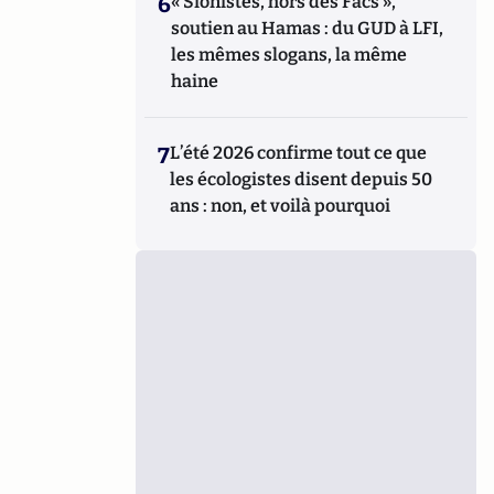
6
« Sionistes, hors des Facs »,
soutien au Hamas : du GUD à LFI,
les mêmes slogans, la même
haine
7
L’été 2026 confirme tout ce que
les écologistes disent depuis 50
ans : non, et voilà pourquoi