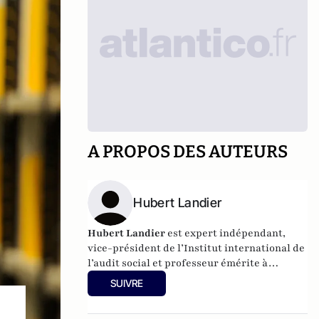
A PROPOS DES AUTEURS
Hubert Landier
Hubert Landier
est expert indépendant,
vice-président de l’Institut international de
l’audit social et professeur émérite à
l’Académie du travail et de relations sociales
SUIVRE
(Moscou).