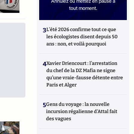
Annulez ou mettez en pause à
tout moment.
3
L’été 2026 confirme tout ce que
les écologistes disent depuis 50
ans : non, et voilà pourquoi
4
Xavier Driencourt : l’arrestation
du chef de la DZ Mafia ne signe
qu’une vraie-fausse détente entre
Paris et Alger
5
Gens du voyage : la nouvelle
incursion régalienne d'Attal fait
des vagues