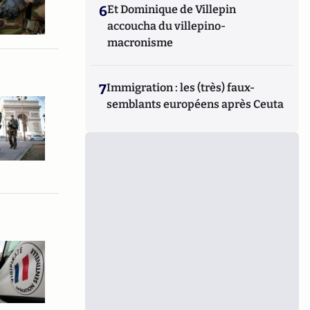
6
Et Dominique de Villepin
accoucha du villepino-
macronisme
7
Immigration : les (très) faux-
semblants européens après Ceuta