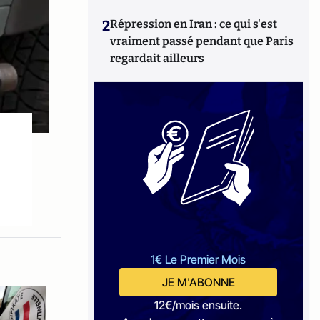
2
Répression en Iran : ce qui s'est
vraiment passé pendant que Paris
regardait ailleurs
1€ Le Premier Mois
JE M'ABONNE
12€/mois ensuite.