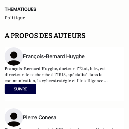
THEMATIQUES
Politique
A PROPOS DES AUTEURS
François-Bernard Huyghe
François-Bernard Huyghe
, docteur d’État, hdr., est
directeur de recherche à l’IRIS, spécialisé dans la
communication, la cyberstratégie et l’intelligence
économique, derniers livres : « L’art de la guerre
SUIVRE
idéologique » (le Cerf 2021) et « Fake news Manip, infox et
infodémie en 2021 » (VA éditeurs 2020).
Pierre Conesa