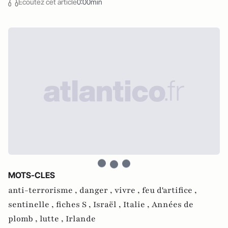
Écoutez cet article
0:00min
MOTS-CLES
anti-terrorisme ,
danger ,
vivre ,
feu d'artifice ,
sentinelle ,
fiches S ,
Israël ,
Italie ,
Années de
plomb ,
lutte ,
Irlande