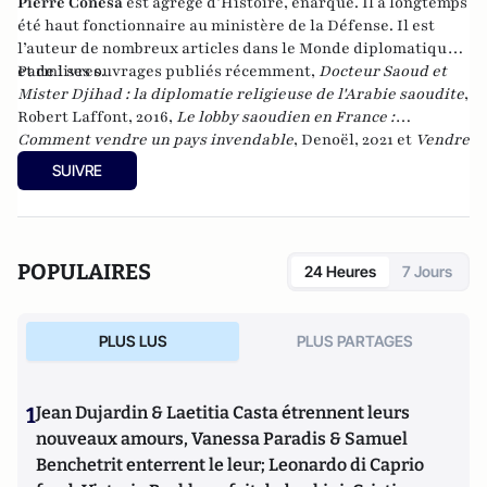
Pierre Conesa
est agrégé d’Histoire, énarque. Il a longtemps
été haut fonctionnaire au ministère de la Défense. Il est
l’auteur de nombreux articles dans le Monde diplomatique
et de livres.
Parmi ses ouvrages publiés récemment,
Docteur Saoud et
Mister Djihad : la diplomatie religieuse de l'Arabie saoudite
,
Robert Laffont, 2016,
Le lobby saoudien en France :
Comment vendre un pays invendable
, Denoël,
2021 et
Vendre
la guerre : Le complexe militaro-intellectuel
, Editions de
SUIVRE
l'Aube, 2022.
POPULAIRES
24 Heures
7 Jours
PLUS LUS
PLUS PARTAGES
1
Jean Dujardin & Laetitia Casta étrennent leurs
nouveaux amours, Vanessa Paradis & Samuel
Benchetrit enterrent le leur; Leonardo di Caprio