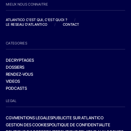
MIEUX NOUS CONNAITRE
ATLANTICO C'EST QUI, C'EST QUOI ?
/
LE RESEAU D'ATLANTICO
/
CONTACT
CATEGORIES
DECRYPTAGES
DOSSIERS
RENDEZ-VOUS
VIDEOS
PODCASTS
LEGAL
CGV
MENTIONS LEGALES
PUBLICITE SUR ATLANTICO
GESTION DES COOKIES
POLITIQUE DE CONFIDENTIALITE