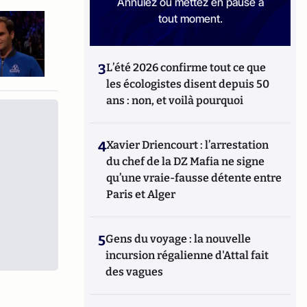
Annulez ou mettez en pause à
tout moment.
3
L’été 2026 confirme tout ce que
les écologistes disent depuis 50
ans : non, et voilà pourquoi
4
Xavier Driencourt : l’arrestation
du chef de la DZ Mafia ne signe
qu’une vraie-fausse détente entre
Paris et Alger
5
Gens du voyage : la nouvelle
incursion régalienne d'Attal fait
des vagues