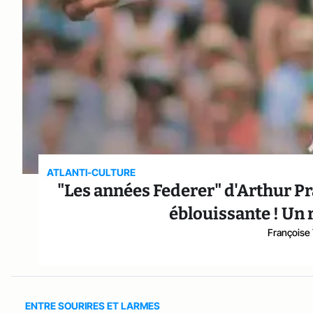
ATLANTI-CULTURE
"Les années Federer" d'Arthur Pral
éblouissante ! Un 
Françoise
ENTRE SOURIRES ET LARMES