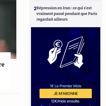
2
Répression en Iran : ce qui s'est
vraiment passé pendant que Paris
regardait ailleurs
re
1€ Le Premier Mois
JE M'ABONNE
12€/mois ensuite.