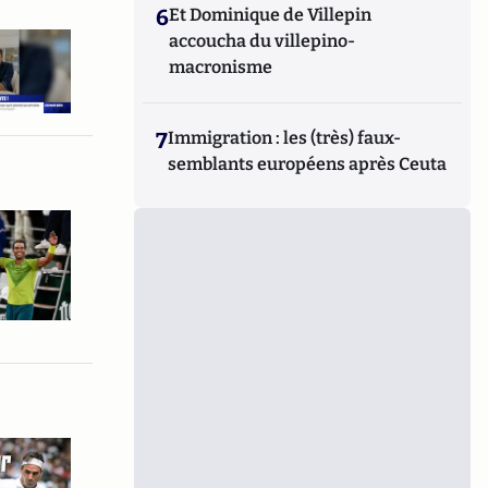
6
Et Dominique de Villepin
accoucha du villepino-
macronisme
7
Immigration : les (très) faux-
semblants européens après Ceuta