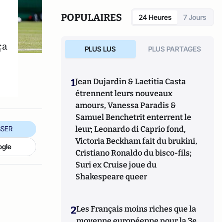
POPULAIRES
24 Heures
7 Jours
ça
PLUS LUS
PLUS PARTAGES
1
Jean Dujardin & Laetitia Casta
étrennent leurs nouveaux
amours, Vanessa Paradis &
Samuel Benchetrit enterrent le
leur; Leonardo di Caprio fond,
SER
Victoria Beckham fait du brukini,
ogle
Cristiano Ronaldo du bisco-fils;
Suri ex Cruise joue du
Shakespeare queer
2
Les Français moins riches que la
moyenne européenne pour la 3e