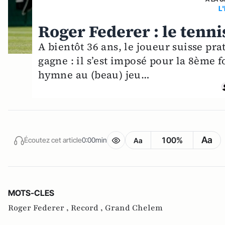
L
Roger Federer : le tenni
A bientôt 36 ans, le joueur suisse pra
gagne : il s’est imposé pour la 8ème 
hymne au (beau) jeu…
Aa
100%
Écoutez cet article
0:00min
Aa
MOTS-CLES
Roger Federer ,
Record ,
Grand Chelem