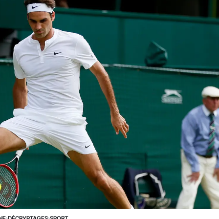
NE
›
DÉCRYPTAGES
›
SPORT