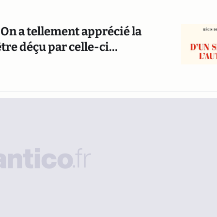
: On a tellement apprécié la
être déçu par celle-ci…