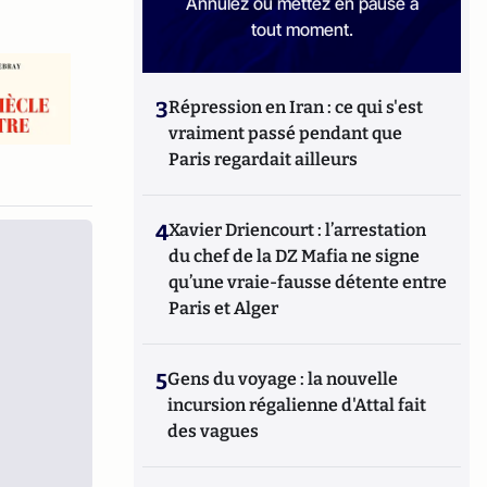
Annulez ou mettez en pause à
tout moment.
3
Répression en Iran : ce qui s'est
vraiment passé pendant que
Paris regardait ailleurs
4
Xavier Driencourt : l’arrestation
du chef de la DZ Mafia ne signe
qu’une vraie-fausse détente entre
Paris et Alger
5
Gens du voyage : la nouvelle
incursion régalienne d'Attal fait
des vagues