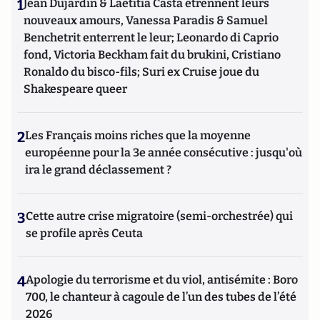
1
Jean Dujardin & Laetitia Casta étrennent leurs
nouveaux amours, Vanessa Paradis & Samuel
Benchetrit enterrent le leur; Leonardo di Caprio
fond, Victoria Beckham fait du brukini, Cristiano
Ronaldo du bisco-fils; Suri ex Cruise joue du
Shakespeare queer
2
Les Français moins riches que la moyenne
européenne pour la 3e année consécutive : jusqu'où
ira le grand déclassement ?
3
Cette autre crise migratoire (semi-orchestrée) qui
se profile après Ceuta
4
Apologie du terrorisme et du viol, antisémite : Boro
700, le chanteur à cagoule de l’un des tubes de l’été
2026