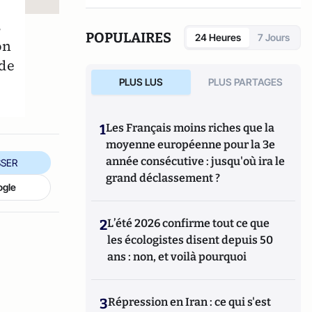
s
POPULAIRES
24 Heures
7 Jours
on
 de
PLUS LUS
PLUS PARTAGES
1
Les Français moins riches que la
moyenne européenne pour la 3e
année consécutive : jusqu'où ira le
SER
grand déclassement ?
ogle
2
L’été 2026 confirme tout ce que
les écologistes disent depuis 50
ans : non, et voilà pourquoi
3
Répression en Iran : ce qui s'est