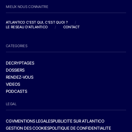
MIEUX NOUS CONNAITRE
ATLANTICO C'EST QUI, C'EST QUOI ?
/
LE RESEAU D'ATLANTICO
/
CONTACT
CATEGORIES
DECRYPTAGES
DOSSIERS
RENDEZ-VOUS
VIDEOS
PODCASTS
LEGAL
CGV
MENTIONS LEGALES
PUBLICITE SUR ATLANTICO
GESTION DES COOKIES
POLITIQUE DE CONFIDENTIALITE