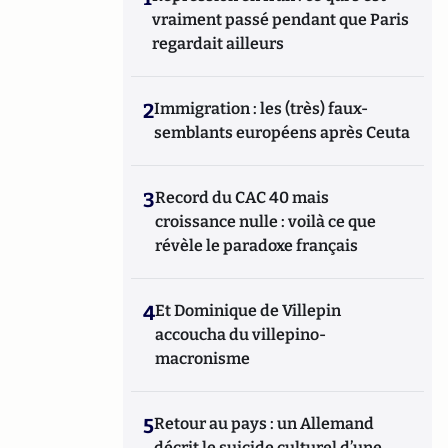
vraiment passé pendant que Paris
regardait ailleurs
2
Immigration : les (très) faux-
semblants européens après Ceuta
3
Record du CAC 40 mais
croissance nulle : voilà ce que
révèle le paradoxe français
4
Et Dominique de Villepin
accoucha du villepino-
macronisme
5
Retour au pays : un Allemand
décrit le suicide culturel d’une