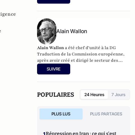
(cinquième édition)) et de
Théories des
relations internationales
(Ellipses 2016).
ligence
e
Alain Wallon
Alain Wallon
a été chef d'unité à la DG
Traduction de la Commission européenne,
après avoir créé et dirigé le secteur des
drogues synthétiques à l'Observatoire
SUIVRE
européen des drogues et des toxicomanies,
agence de l'UE sise à Lisbonne. C'est aussi un
ancien journaliste, chef dans les années 1980
du desk Etranger du quotidien
Libération
.
POPULAIRES
24 Heures
7 Jours
Alain Wallon est diplômé en anthropologie
sociale de l'Ecole Pratique des Hautes
Etudes, VIème section devenue
PLUS LUS
PLUS PARTAGES
ultérieurement l'Ehess.
1
Répression en Iran : ce qui s'est