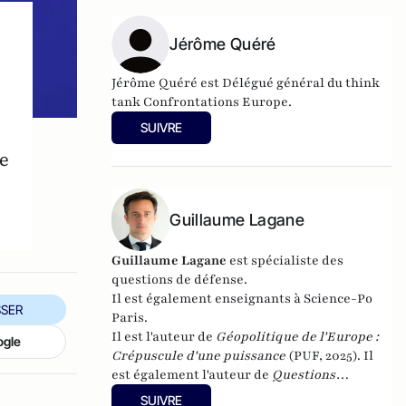
Jérôme Quéré
Jérôme Quéré est Délégué général du think
tank Confrontations Europe.
SUIVRE
le
Guillaume Lagane
Guillaume Lagane
est spécialiste des
questions de défense.
Il est également enseignants à Science-Po
SER
Paris.
Il est l'auteur de
Géopolitique de l'Europe :
ogle
Crépuscule d'une puissance
(PUF, 2025). Il
est également l'auteur de
Questions
internationales en fiches
(Ellipses, 2025
SUIVRE