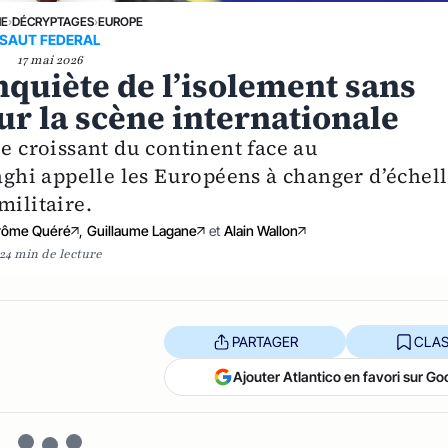
NE
›
DÉCRYPTAGES
›
EUROPE
SAUT FEDERAL
17 mai 2026
quiète de l’isolement sans
ur la scène internationale
ue croissant du continent face au
hi appelle les Européens à changer d’échel
militaire.
rôme Quéré
,
Guillaume Lagane
et
Alain Wallon
24 min de lecture
PARTAGER
CLAS
Ajouter Atlantico en favori sur Go