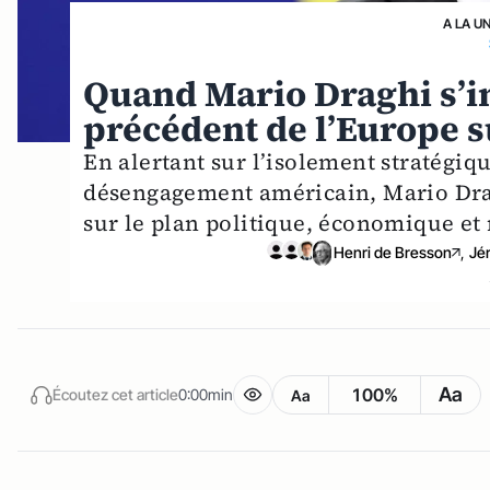
A LA U
Quand Mario Draghi s’in
précédent de l’Europe s
En alertant sur l’isolement stratégiq
désengagement américain, Mario Drag
sur le plan politique, économique et 
Henri de Bresson
,
Jé
Aa
100%
Écoutez cet article
0:00min
Aa