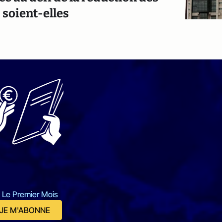
 soient-elles
 Le Premier Mois
JE M'ABONNE