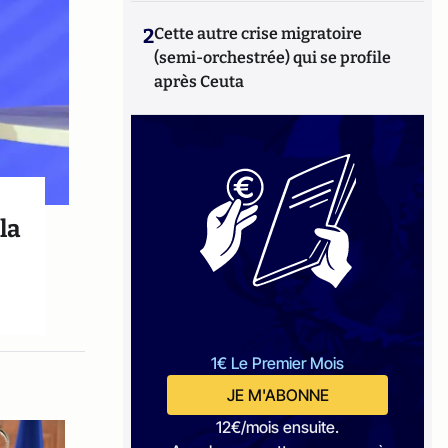
2
Cette autre crise migratoire
(semi-orchestrée) qui se profile
après Ceuta
la
1€ Le Premier Mois
JE M'ABONNE
12€/mois ensuite.