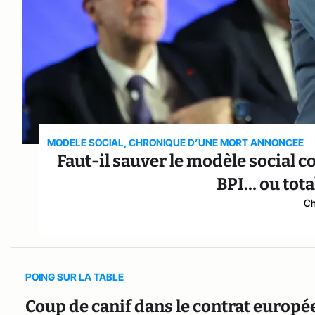
MODELE SOCIAL, CHRONIQUE D’UNE MORT ANNONCEE
Faut-il sauver le modèle social c
BPI… ou tota
Ch
POING SUR LA TABLE
Coup de canif dans le contrat europée