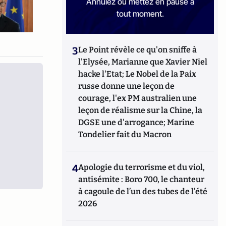
Annulez ou mettez en pause à
tout moment.
3
Le Point révèle ce qu'on sniffe à
l'Elysée, Marianne que Xavier Niel
hacke l'Etat; Le Nobel de la Paix
russe donne une leçon de
courage, l'ex PM australien une
leçon de réalisme sur la Chine, la
DGSE une d'arrogance; Marine
Tondelier fait du Macron
4
Apologie du terrorisme et du viol,
antisémite : Boro 700, le chanteur
à cagoule de l’un des tubes de l’été
2026