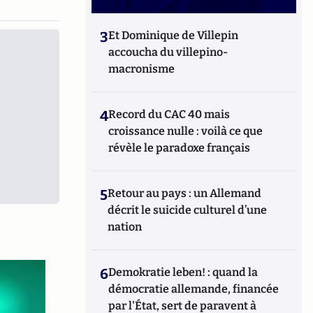
3
Et Dominique de Villepin
accoucha du villepino-
macronisme
4
Record du CAC 40 mais
croissance nulle : voilà ce que
révèle le paradoxe français
5
Retour au pays : un Allemand
décrit le suicide culturel d’une
nation
6
Demokratie leben! : quand la
démocratie allemande, financée
par l'État, sert de paravent à