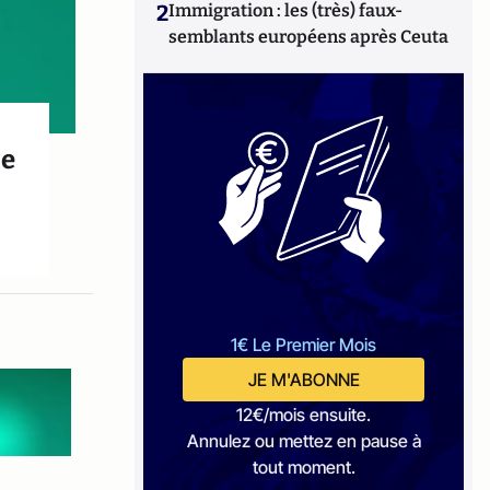
2
Immigration : les (très) faux-
semblants européens après Ceuta
se
1€ Le Premier Mois
JE M'ABONNE
12€/mois ensuite.
Annulez ou mettez en pause à
tout moment.