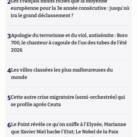
2
Les Français moins riches que la moyenne
européenne pour la 3e année consécutive : jusqu'où
ira le grand déclassement ?
3
Apologie du terrorisme et du viol, antisémite : Boro
700, le chanteur à cagoule de l’un des tubes de l’été
2026
4
Les villes classées les plus malheureuses du
monde
5
Cette autre crise migratoire (semi-orchestrée) qui
se profile après Ceuta
6
Le Point révèle ce qu'on sniffe à l'Elysée, Marianne
que Xavier Niel hacke l'Etat; Le Nobel de la Paix