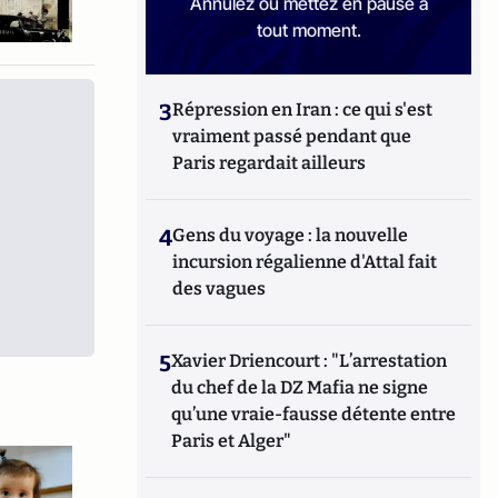
Annulez ou mettez en pause à
tout moment.
3
Répression en Iran : ce qui s'est
vraiment passé pendant que
Paris regardait ailleurs
4
Gens du voyage : la nouvelle
incursion régalienne d'Attal fait
des vagues
5
Xavier Driencourt : "L’arrestation
du chef de la DZ Mafia ne signe
qu’une vraie-fausse détente entre
Paris et Alger"