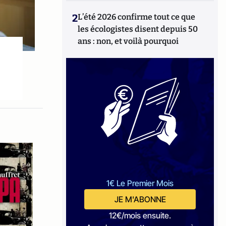
2
L’été 2026 confirme tout ce que
les écologistes disent depuis 50
ans : non, et voilà pourquoi
1€ Le Premier Mois
JE M'ABONNE
12€/mois ensuite.