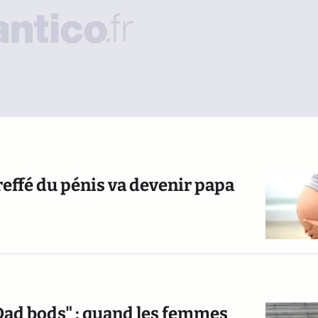
reffé du pénis va devenir papa
"Dad bods" : quand les femmes