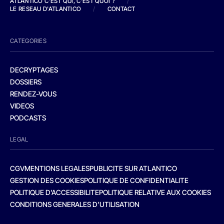
ATLANTICO C'EST QUI, C'EST QUOI ?
/
LE RESEAU D'ATLANTICO
/
CONTACT
CATEGORIES
DECRYPTAGES
DOSSIERS
RENDEZ-VOUS
VIDEOS
PODCASTS
LEGAL
CGV
MENTIONS LEGALES
PUBLICITE SUR ATLANTICO
GESTION DES COOKIES
POLITIQUE DE CONFIDENTIALITE
POLITIQUE D’ACCESSIBILITE
POLITIQUE RELATIVE AUX COOKIES
CONDITIONS GENERALES D’UTILISATION