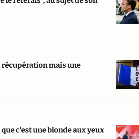
je le referais", au sujet de son
e récupération mais une
e que c'est une blonde aux yeux