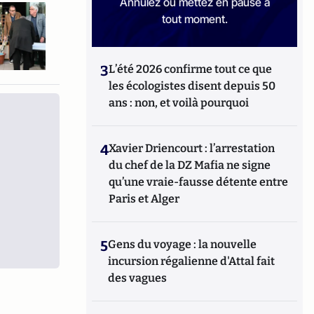
Annulez ou mettez en pause à
tout moment.
3
L’été 2026 confirme tout ce que
les écologistes disent depuis 50
ans : non, et voilà pourquoi
4
Xavier Driencourt : l’arrestation
du chef de la DZ Mafia ne signe
qu’une vraie-fausse détente entre
Paris et Alger
5
Gens du voyage : la nouvelle
incursion régalienne d'Attal fait
des vagues