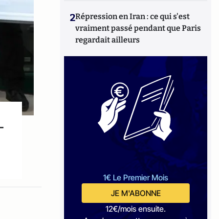
2
Répression en Iran : ce qui s'est
vraiment passé pendant que Paris
regardait ailleurs
-
1€ Le Premier Mois
JE M'ABONNE
12€/mois ensuite.