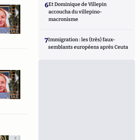
6
Et Dominique de Villepin
accoucha du villepino-
macronisme
7
Immigration : les (très) faux-
semblants européens après Ceuta