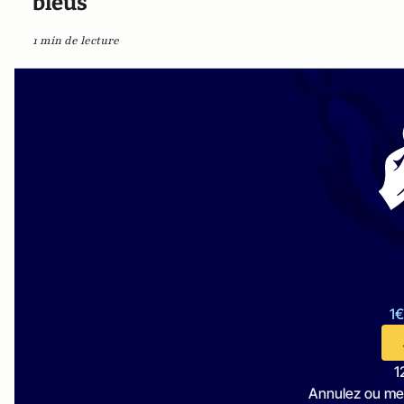
bleus"
1 min de lecture
1€
1
Annulez ou me