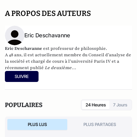
A PROPOS DES AUTEURS
Eric Deschavanne
Eric Deschavanne
est professeur de philosophie.
A 48 ans, il est actuellement membre du Conseil d’analyse de
la société et chargé de cours à l’université Paris IV et a
récemment publié
Le deuxième
humanisme – Introduction à la pensée de Luc Ferry
SUIVRE
(Germina, 2010). Il est également l’auteur, avec Pierre-Henri
Tavoillot, de
Philosophie des âges de la vie
(Grasset, 2007).
POPULAIRES
24 Heures
7 Jours
PLUS LUS
PLUS PARTAGES