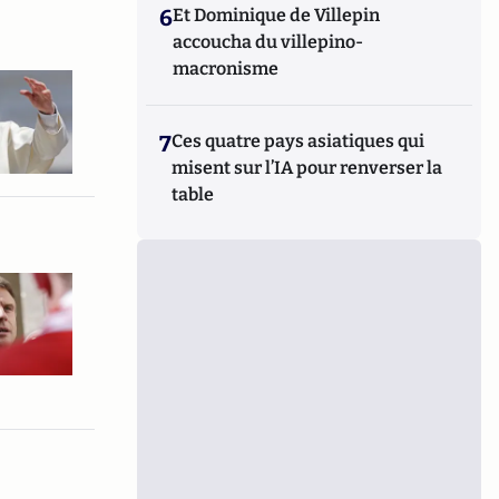
6
Et Dominique de Villepin
accoucha du villepino-
macronisme
7
Ces quatre pays asiatiques qui
misent sur l’IA pour renverser la
table