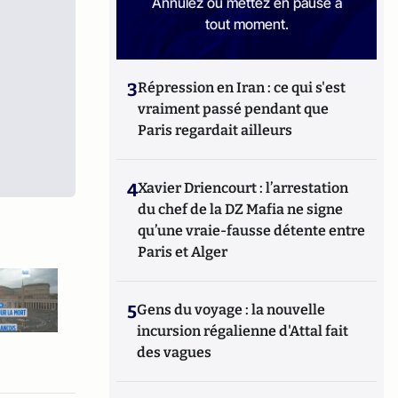
Annulez ou mettez en pause à
tout moment.
3
Répression en Iran : ce qui s'est
vraiment passé pendant que
Paris regardait ailleurs
4
Xavier Driencourt : l’arrestation
du chef de la DZ Mafia ne signe
qu’une vraie-fausse détente entre
Paris et Alger
5
Gens du voyage : la nouvelle
incursion régalienne d'Attal fait
des vagues