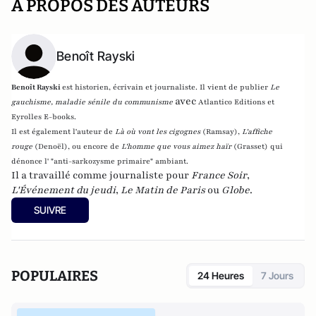
A PROPOS DES AUTEURS
Benoît Rayski
Benoît Rayski
est historien, écrivain et journaliste. Il vient de publier
Le
avec
gauchisme, maladie sénile du communisme
Atlantico Editions et
Eyrolles E-books.
Il est également l'auteur de
Là où vont les cigognes
(Ramsay),
L'affiche
rouge
(Denoël), ou encore de
L'homme que vous aimez haïr
(Grasset)
qui
dénonce l' "anti-sarkozysme primaire" ambiant.
Il a travaillé comme journaliste pour
France Soir
,
L'Événement du jeudi
,
Le Matin de Paris
ou
Globe
.
SUIVRE
POPULAIRES
24 Heures
7 Jours