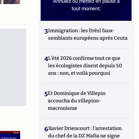
Annulez ou mettez en pause à
tout moment.
3
Immigration : les (très) faux-
semblants européens après Ceuta
4
L’été 2026 confirme tout ce que
les écologistes disent depuis 50
ans : non, et voilà pourquoi
5
Et Dominique de Villepin
accoucha du villepino-
macronisme
6
Xavier Driencourt : l’arrestation
du chef de la DZ Mafia ne signe