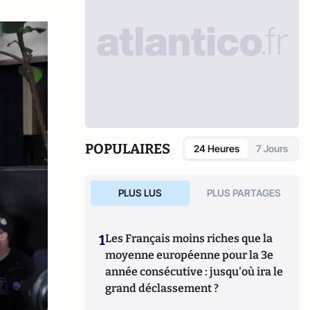
POPULAIRES
24 Heures
7 Jours
PLUS LUS
PLUS PARTAGES
1
Les Français moins riches que la
moyenne européenne pour la 3e
année consécutive : jusqu'où ira le
grand déclassement ?