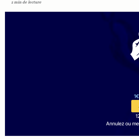
2 min de lecture
1€
1
Annulez ou me