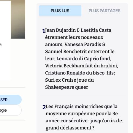
PLUS LUS
PLUS PARTAGES
1
Jean Dujardin & Laetitia Casta
étrennent leurs nouveaux
e
amours, Vanessa Paradis &
Samuel Benchetrit enterrent le
leur; Leonardo di Caprio fond,
Victoria Beckham fait du brukini,
Cristiano Ronaldo du bisco-fils;
Suri ex Cruise joue du
Shakespeare queer
SER
2
Les Français moins riches que la
ogle
moyenne européenne pour la 3e
année consécutive : jusqu'où ira le
grand déclassement ?