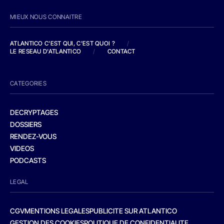
MIEUX NOUS CONNAITRE
ATLANTICO C'EST QUI, C'EST QUOI ?
/
LE RESEAU D'ATLANTICO
/
CONTACT
CATEGORIES
DECRYPTAGES
DOSSIERS
RENDEZ-VOUS
VIDEOS
PODCASTS
LEGAL
CGV
MENTIONS LEGALES
PUBLICITE SUR ATLANTICO
GESTION DES COOKIES
POLITIQUE DE CONFIDENTIALITE