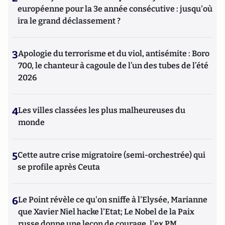
européenne pour la 3e année consécutive : jusqu'où
ira le grand déclassement ?
3
Apologie du terrorisme et du viol, antisémite : Boro
700, le chanteur à cagoule de l’un des tubes de l’été
2026
4
Les villes classées les plus malheureuses du
monde
5
Cette autre crise migratoire (semi-orchestrée) qui
se profile après Ceuta
6
Le Point révèle ce qu'on sniffe à l'Elysée, Marianne
que Xavier Niel hacke l'Etat; Le Nobel de la Paix
russe donne une leçon de courage, l'ex PM