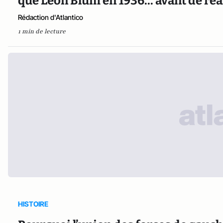
que Léon Blum en 1936... avant de réa
Rédaction d'Atlantico
1 min de lecture
HISTOIRE