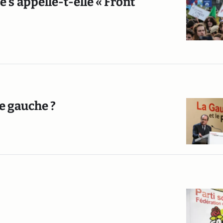
 s'appelle-t-elle « Front
de gauche ?