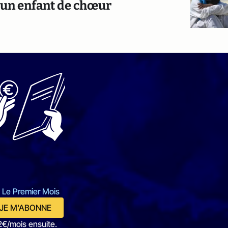
r un enfant de chœur
 Le Premier Mois
JE M'ABONNE
2€/mois ensuite.