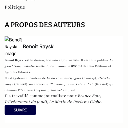
Politique
A PROPOS DES AUTEURS
Benoît Rayski
Benoît Rayski
est historien, écrivain et journaliste. Il vient de publier
Le
avec
gauchisme, maladie sénile du communisme
Atlantico Editions et
Eyrolles E-books.
Il est également l'auteur de
Là où vont les cigognes
(Ramsay),
L'affiche
rouge
(Denoël), ou encore de
L'homme que vous aimez haïr
(Grasset)
qui
dénonce l' "anti-sarkozysme primaire" ambiant.
Il a travaillé comme journaliste pour
France Soir
,
L'Événement du jeudi
,
Le Matin de Paris
ou
Globe
.
SUIVRE