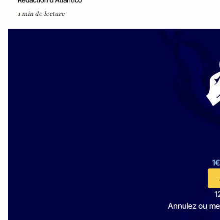
1 min de lecture
1€
1
Annulez ou me