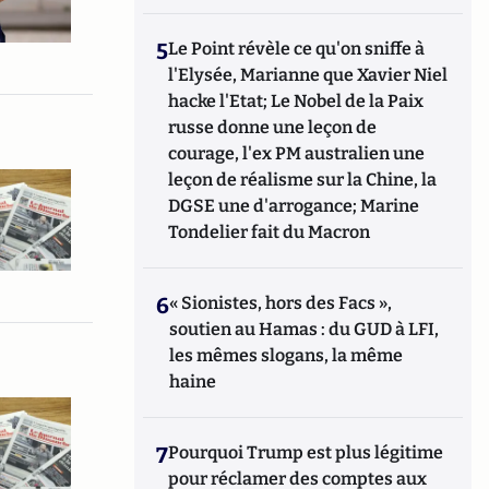
5
Le Point révèle ce qu'on sniffe à
l'Elysée, Marianne que Xavier Niel
hacke l'Etat; Le Nobel de la Paix
russe donne une leçon de
courage, l'ex PM australien une
leçon de réalisme sur la Chine, la
DGSE une d'arrogance; Marine
Tondelier fait du Macron
6
« Sionistes, hors des Facs »,
soutien au Hamas : du GUD à LFI,
les mêmes slogans, la même
haine
7
Pourquoi Trump est plus légitime
pour réclamer des comptes aux