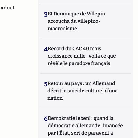
anuel
3
Et Dominique de Villepin
accoucha du villepino-
macronisme
4
Record du CAC 40 mais
croissance nulle : voilà ce que
révèle le paradoxe français
5
Retour au pays : un Allemand
décrit le suicide culturel d’une
nation
6
Demokratie leben! : quand la
démocratie allemande, financée
par l'État, sert de paravent à