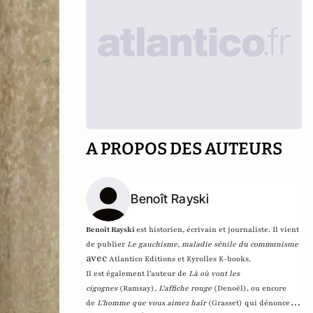
A PROPOS DES AUTEURS
Benoît Rayski
Benoît Rayski
est historien, écrivain et journaliste. Il vient
de publier
Le gauchisme, maladie sénile du communisme
avec
Atlantico Editions et Eyrolles E-books.
Il est également l'auteur de
Là où vont les
cigognes
(Ramsay),
L'affiche rouge
(Denoël), ou encore
de
L'homme que vous aimez haïr
(Grasset)
qui dénonce l'