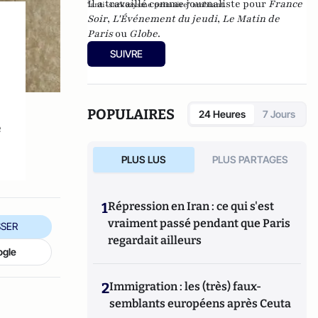
Il a travaillé comme journaliste pour
France
"anti-sarkozysme primaire" ambiant.
Soir
,
L'Événement du jeudi
,
Le Matin de
Paris
ou
Globe
.
SUIVRE
POPULAIRES
24 Heures
7 Jours
e
PLUS LUS
PLUS PARTAGES
1
Répression en Iran : ce qui s'est
vraiment passé pendant que Paris
SER
regardait ailleurs
ogle
2
Immigration : les (très) faux-
semblants européens après Ceuta