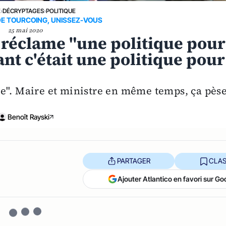
E
›
DÉCRYPTAGES
›
POLITIQUE
DE TOURCOING, UNISSEZ-VOUS
25 mai 2020
réclame "une politique pour
ant c'était une politique pour
ique". Maire et ministre en même temps, ça pès
Benoît Rayski
PARTAGER
CLAS
Ajouter Atlantico en favori sur Go