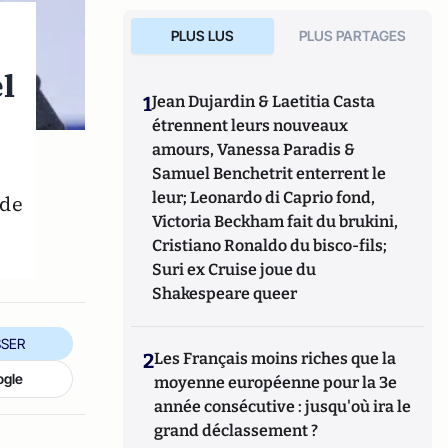
PLUS LUS
PLUS PARTAGES
l
1
Jean Dujardin & Laetitia Casta
étrennent leurs nouveaux
amours, Vanessa Paradis &
Samuel Benchetrit enterrent le
leur; Leonardo di Caprio fond,
ode
Victoria Beckham fait du brukini,
Cristiano Ronaldo du bisco-fils;
Suri ex Cruise joue du
Shakespeare queer
SER
2
Les Français moins riches que la
ogle
moyenne européenne pour la 3e
année consécutive : jusqu'où ira le
grand déclassement ?