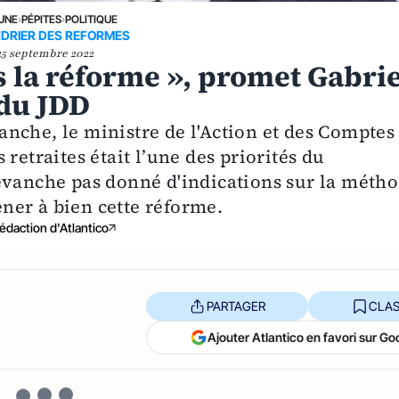
 UNE
›
PÉPITES
›
POLITIQUE
DRIER DES REFORMES
25 septembre 2022
s la réforme », promet Gabrie
 du JDD
nche, le ministre de l'Action et des Comptes
retraites était l’une des priorités du
evanche pas donné d'indications sur la méth
ner à bien cette réforme.
édaction d'Atlantico
PARTAGER
CLAS
Ajouter Atlantico en favori sur Go