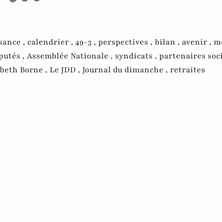
sance ,
calendrier ,
49-3 ,
perspectives ,
bilan ,
avenir ,
m
putés ,
Assemblée Nationale ,
syndicats ,
partenaires soci
abeth Borne ,
Le JDD ,
Journal du dimanche ,
retraites