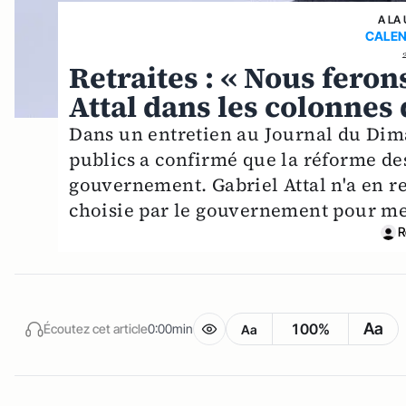
A LA
CALEN
Retraites : « Nous feron
Attal dans les colonnes
Dans un entretien au Journal du Dima
publics a confirmé que la réforme des 
gouvernement. Gabriel Attal n'a en r
choisie par le gouvernement pour me
R
Aa
100%
Écoutez cet article
0:00min
Aa