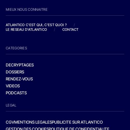
MIEUX NOUS CONNAITRE
ATLANTICO C'EST QUI, C'EST QUOI ?
/
LE RESEAU D'ATLANTICO
/
CONTACT
CATEGORIES
DECRYPTAGES
DOSSIERS
RENDEZ-VOUS
VIDEOS
PODCASTS
LEGAL
CGV
MENTIONS LEGALES
PUBLICITE SUR ATLANTICO
GESTION DES COOKIES
POLITIQUE DE CONFIDENTIALITE