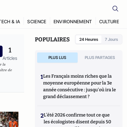
TECH & IA
SCIENCE
ENVIRONNEMENT
CULTURE
POPULAIRES
24 Heures
7 Jours
1
PLUS LUS
PLUS PARTAGES
Articles
e la
aître de
1
Les Français moins riches que la
moyenne européenne pour la 3e
année consécutive : jusqu'où ira le
grand déclassement ?
2
L’été 2026 confirme tout ce que
les écologistes disent depuis 50