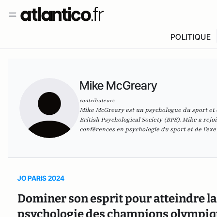
POLITIQUE
Mike McGreary
contributeurs
Mike McGreary est un psychologue du sport et 
British Psychological Society (BPS). Mike a rejo
conférences en psychologie du sport et de l'exer
JO PARIS 2024
Dominer son esprit pour atteindre la
psychologie des champions olympi