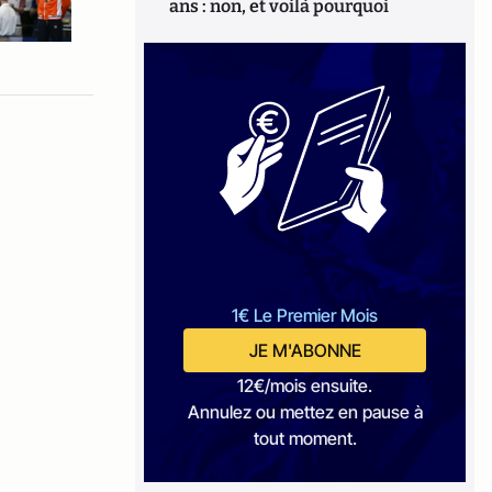
ans : non, et voilà pourquoi
1€ Le Premier Mois
JE M'ABONNE
12€/mois ensuite.
Annulez ou mettez en pause à
tout moment.