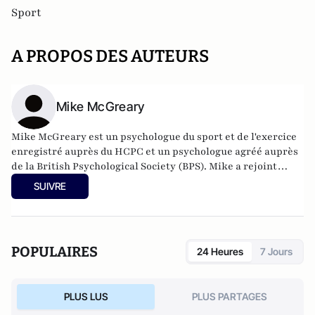
Sport
A PROPOS DES AUTEURS
Mike McGreary
Mike McGreary est un psychologue du sport et de l'exercice
enregistré auprès du HCPC et un psychologue agréé auprès
de la British Psychological Society (BPS). Mike a rejoint
l'université de Keele en janvier 2024 et a travaillé
SUIVRE
auparavant comme maître de conférences en psychologie du
sport et de l'exercice à l'université d'Edge Hill.
POPULAIRES
24 Heures
7 Jours
PLUS LUS
PLUS PARTAGES