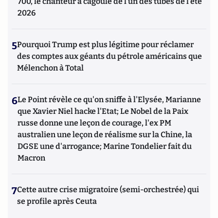
700, le chanteur à cagoule de l’un des tubes de l’été
2026
5
Pourquoi Trump est plus légitime pour réclamer
des comptes aux géants du pétrole américains que
Mélenchon à Total
6
Le Point révèle ce qu'on sniffe à l'Elysée, Marianne
que Xavier Niel hacke l'Etat; Le Nobel de la Paix
russe donne une leçon de courage, l'ex PM
australien une leçon de réalisme sur la Chine, la
DGSE une d'arrogance; Marine Tondelier fait du
Macron
7
Cette autre crise migratoire (semi-orchestrée) qui
se profile après Ceuta