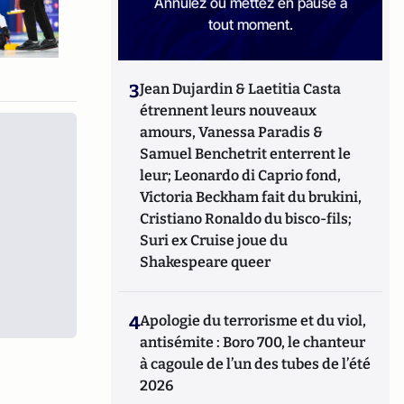
Annulez ou mettez en pause à
tout moment.
3
Jean Dujardin & Laetitia Casta
étrennent leurs nouveaux
amours, Vanessa Paradis &
Samuel Benchetrit enterrent le
leur; Leonardo di Caprio fond,
Victoria Beckham fait du brukini,
Cristiano Ronaldo du bisco-fils;
Suri ex Cruise joue du
Shakespeare queer
4
Apologie du terrorisme et du viol,
antisémite : Boro 700, le chanteur
à cagoule de l’un des tubes de l’été
2026