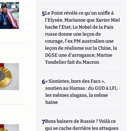
5
Le Point révèle ce qu'on sniffe à
l'Elysée, Marianne que Xavier Niel
hacke l'Etat; Le Nobel de la Paix
russe donne une leçon de
courage, l'ex PM australien une
leçon de réalisme sur la Chine, la
DGSE une d'arrogance; Marine
Tondelier fait du Macron
6
« Sionistes, hors des Facs »,
soutien au Hamas : du GUD à LFI,
les mêmes slogans, la même
haine
7
Bons baisers de Russie ? Voilà ce
qui se cache derrière les attaques