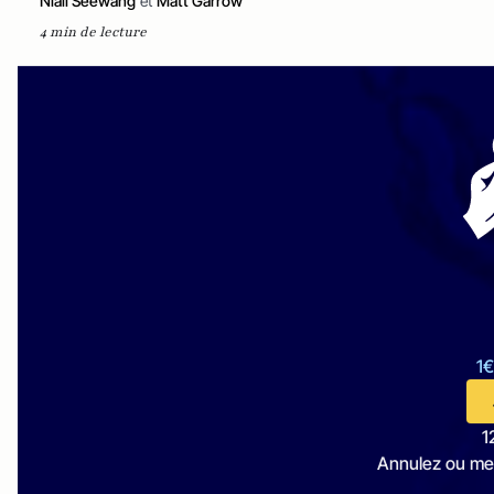
Niall Seewang
et
Matt Garrow
4 min de lecture
1€
1
Annulez ou me