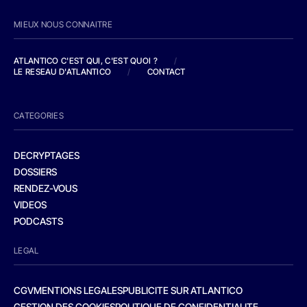
MIEUX NOUS CONNAITRE
ATLANTICO C'EST QUI, C'EST QUOI ?
/
LE RESEAU D'ATLANTICO
/
CONTACT
CATEGORIES
DECRYPTAGES
DOSSIERS
RENDEZ-VOUS
VIDEOS
PODCASTS
LEGAL
CGV
MENTIONS LEGALES
PUBLICITE SUR ATLANTICO
GESTION DES COOKIES
POLITIQUE DE CONFIDENTIALITE