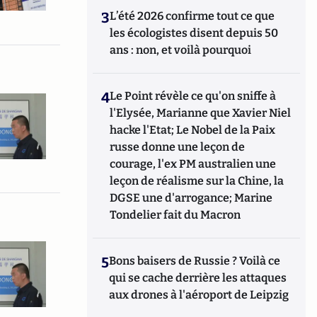
3
L’été 2026 confirme tout ce que
les écologistes disent depuis 50
ans : non, et voilà pourquoi
4
Le Point révèle ce qu'on sniffe à
l'Elysée, Marianne que Xavier Niel
hacke l'Etat; Le Nobel de la Paix
russe donne une leçon de
courage, l'ex PM australien une
leçon de réalisme sur la Chine, la
DGSE une d'arrogance; Marine
Tondelier fait du Macron
5
Bons baisers de Russie ? Voilà ce
qui se cache derrière les attaques
aux drones à l'aéroport de Leipzig