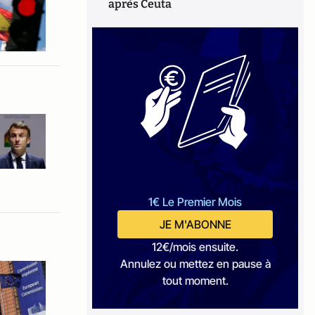
après Ceuta
1€ Le Premier Mois
JE M'ABONNE
12€/mois ensuite.
Annulez ou mettez en pause à
tout moment.