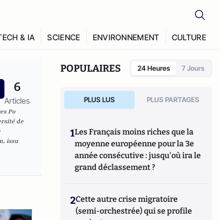
TECH & IA
SCIENCE
ENVIRONNEMENT
CULTURE
POPULAIRES
24 Heures
7 Jours
6
PLUS LUS
PLUS PARTAGES
Articles
ces Po
rsité de
e
1
Les Français moins riches que la
n, issu
moyenne européenne pour la 3e
année consécutive : jusqu'où ira le
grand déclassement ?
2
Cette autre crise migratoire
(semi-orchestrée) qui se profile