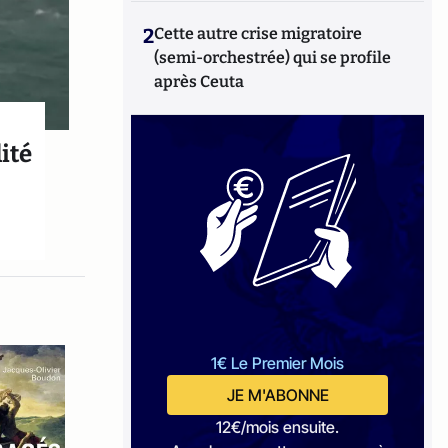
2
Cette autre crise migratoire
(semi-orchestrée) qui se profile
après Ceuta
ité
1€ Le Premier Mois
JE M'ABONNE
12€/mois ensuite.