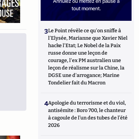
Annulez ou mettez en pause à
tout moment.
3
Le Point révèle ce qu'on sniffe à
l'Elysée, Marianne que Xavier Niel
hacke l'Etat; Le Nobel de la Paix
russe donne une leçon de
courage, l'ex PM australien une
leçon de réalisme sur la Chine, la
DGSE une d'arrogance; Marine
Tondelier fait du Macron
4
Apologie du terrorisme et du viol,
antisémite : Boro 700, le chanteur
à cagoule de l’un des tubes de l’été
2026