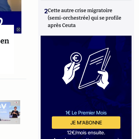
2
Cette autre crise migratoire
(semi-orchestrée) qui se profile
après Ceuta
 en
1€ Le Premier Mois
JE M'ABONNE
12€/mois ensuite.