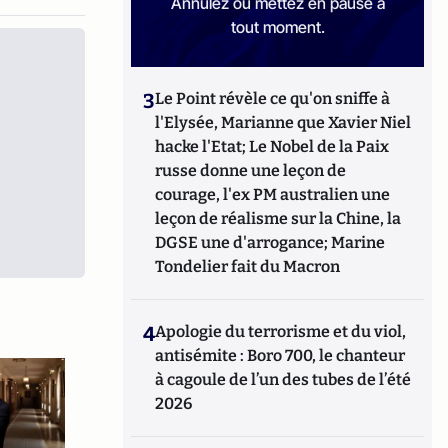
Annulez ou mettez en pause à
tout moment.
3
Le Point révèle ce qu'on sniffe à
l'Elysée, Marianne que Xavier Niel
hacke l'Etat; Le Nobel de la Paix
russe donne une leçon de
courage, l'ex PM australien une
leçon de réalisme sur la Chine, la
DGSE une d'arrogance; Marine
Tondelier fait du Macron
4
Apologie du terrorisme et du viol,
antisémite : Boro 700, le chanteur
à cagoule de l’un des tubes de l’été
2026