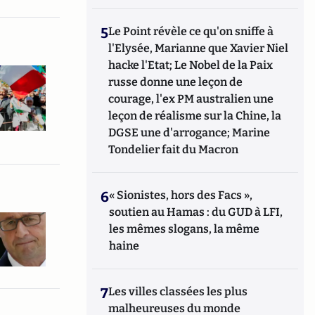
5
Le Point révèle ce qu'on sniffe à
l'Elysée, Marianne que Xavier Niel
hacke l'Etat; Le Nobel de la Paix
russe donne une leçon de
courage, l'ex PM australien une
leçon de réalisme sur la Chine, la
DGSE une d'arrogance; Marine
Tondelier fait du Macron
6
« Sionistes, hors des Facs »,
soutien au Hamas : du GUD à LFI,
les mêmes slogans, la même
haine
7
Les villes classées les plus
malheureuses du monde