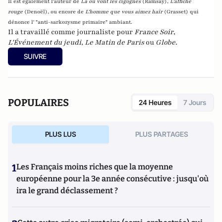
Il est également l'auteur de
Là où vont les cigognes
(Ramsay),
L'affiche
rouge
(Denoël), ou encore de
L'homme que vous aimez haïr
(Grasset)
qui
dénonce l' "anti-sarkozysme primaire" ambiant.
Il a travaillé comme journaliste pour
France Soir
,
L'Événement du jeudi
,
Le Matin de Paris
ou
Globe
.
SUIVRE
POPULAIRES
24 Heures
7 Jours
PLUS LUS
PLUS PARTAGES
1
Les Français moins riches que la moyenne
européenne pour la 3e année consécutive : jusqu'où
ira le grand déclassement ?